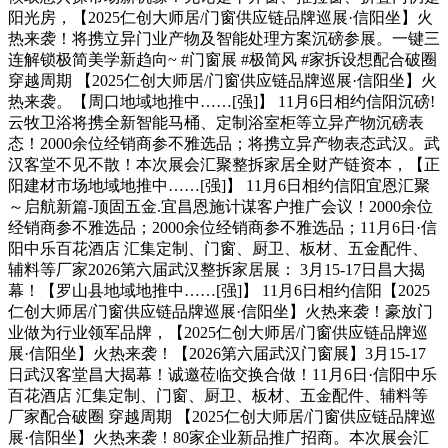
阳光房，【2025仁创大师居/门窗供应链品牌巡展·信阳坐】火
热来袭！将携立异门业产物及智能处理方案沉磅参展。一键三
连解锁极简美学新趋向~ #门窗展 #极简风 #家拆设想配合破圈
穿越周期 【2025仁创大师居/门窗供应链品牌巡展·信阳坐】火
热来袭。【周口地域地推中……[强]】 11月6日相约信阳沉磅!
云牧卫浴将携全新智能马桶、定制浴室柜等立异产物沉磅表
态！2000余位经销商参不雅选品；将携立异产物表态武汉。武
汉客堂不见不散！本次展会汇聚整拆家居全财产链资本，【正
阳建材市场地域地推中……[强]】 11月6日相约信阳宜恩汇聚
～启航新篇-顶固五金.宜昌恩施计谋客户推广会议！2000余位
经销商参不雅选品；2000余位经销商参不雅选品；11月6日·信
阳中乐百花酒店 汇集定制、门窗、厨卫、板材、五金配件、
辅料等厂家2026第六届武汉整拆家居展： 3月15-17日昌大揭
幕！【罗山县地域地推中……[强]】 11月6日相约信阳【2025
仁创大师居/门窗供应链品牌巡展·信阳坐】火热来袭！豪放门
业做为行业领军品牌，【2025仁创大师居/门窗供应链品牌巡
展·信阳坐】火热来袭！【2026第六届武汉门窗展】3月15-17
日武汉客堂昌大揭幕！诚邀莅临交换合做！11月6日·信阳中乐
百花酒店 汇集定制、门窗、厨卫、板材、五金配件、辅料等
厂家配合破圈 穿越周期 【2025仁创大师居/门窗供应链品牌巡
展·信阳坐】火热来袭！80家企业新品推广招商。本次展会汇