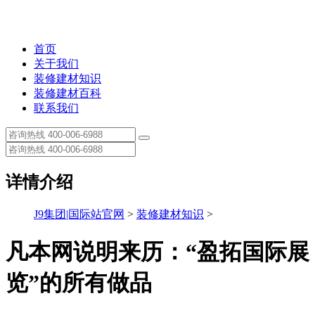
首页
关于我们
装修建材知识
装修建材百科
联系我们
详情介绍
J9集团|国际站官网
>
装修建材知识
>
凡本网说明来历：“盈拓国际展
览”的所有做品