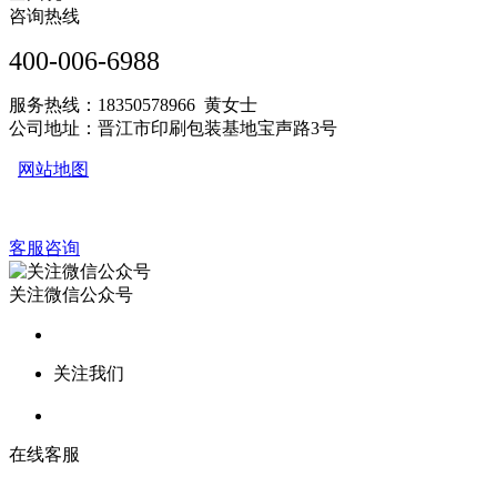
咨询热线
400-006-6988
服务热线：18350578966 黄女士
公司地址：晋江市印刷包装基地宝声路3号
网站地图
客服咨询
关注微信公众号
关注我们
在线客服