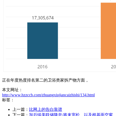
正在年度热度排名第二的卫浴类家拆产物方面，
本文网址：
http://www.hzzccb.com/zhuangxiujiancaizhishi/134.html
标签：
上一篇：
比网上的告白靠谱
下一篇：
加后续美联储降息/将来宽松、以及根基面空窗