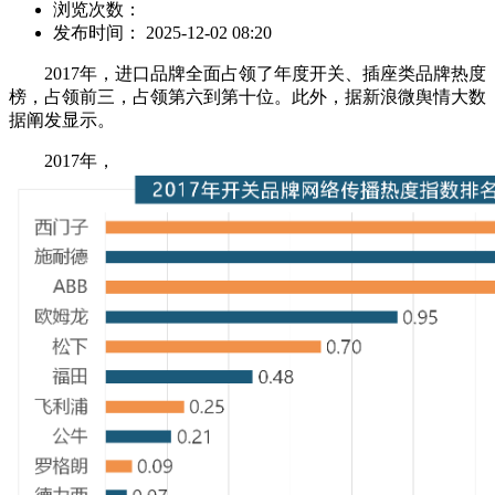
浏览次数：
发布时间： 2025-12-02 08:20
2017年，进口品牌全面占领了年度开关、插座类品牌热度
榜，占领前三，占领第六到第十位。此外，据新浪微舆情大数
据阐发显示。
2017年，