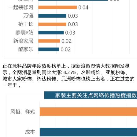
正在涂料品牌年度热度榜单上，据新浪微舆情大数据阐发显
示，全网消息量则同比大涨54.25%。名雕粉饰、亚厦粉饰、
城市人家粉饰、阔达粉饰、元洲粉饰也榜上出名，正在过去的
一年里，