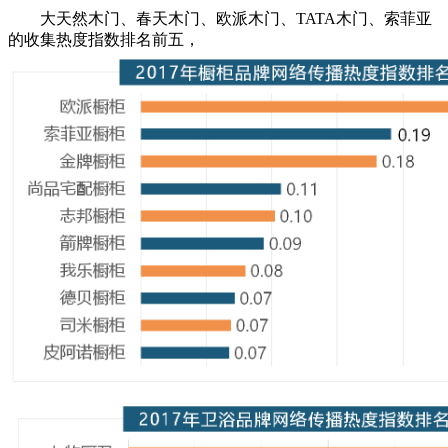
大天然木门、春天木门、欧派木门、TATA木门、索菲亚
的收集热度指数排名前五，