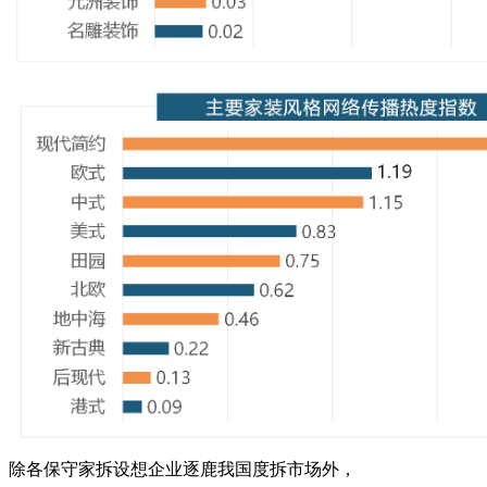
除各保守家拆设想企业逐鹿我国度拆市场外，