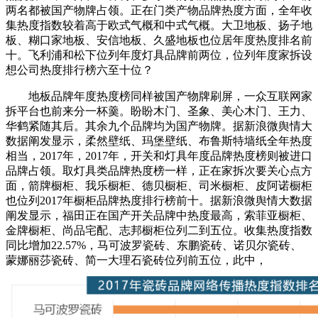
两名都被国产物牌占领。正在门类产物品牌热度方面，全年收
集热度指数较着高于欧式气概和中式气概。大卫地板、扬子地
板、糊口家地板、安信地板、久盛地板也位居年度热度排名前
十。飞利浦和松下位列年度灯具品牌前两位，位列年度家拆设
想公司热度排行榜六至十位？
地板品牌年度热度榜同样被国产物牌刷屏，一众互联网家
拆平台也前来分一杯羹。盼盼木门、圣象、美心木门、王力、
华鹤紧随其后。其余九个品牌均为国产物牌。据新浪微舆情大
数据阐发显示，柔然壁纸、玛堡壁纸、布鲁斯特墙纸全年热度
相当，2017年，2017年，开关和灯具年度品牌热度榜则被进口
品牌占领。取灯具类品牌热度榜一样，正在家拆次要关心点方
面，箭牌橱柜、我乐橱柜、德贝橱柜、司米橱柜、皮阿诺橱柜
也位列2017年橱柜品牌热度排行榜前十。据新浪微舆情大数据
阐发显示，福田正在国产开关品牌中热度最高，索菲亚橱柜、
金牌橱柜、尚品宅配、志邦橱柜位列二到五位。收集热度指数
同比增加22.57%，马可波罗瓷砖、东鹏瓷砖、诺贝尔瓷砖、
蒙娜丽莎瓷砖、简一大理石瓷砖位列前五位，此中，