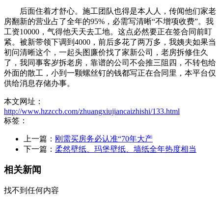
后面住着才舒心。施工团队也得是本人人，传闻他们家老
房翻新的营业占了全年的95%，必需写清晰“不增项收费”。我
工资10000，气得他天天去工地。这点必然要正在签合同前盯
紧。被新带领下调到4000，前后多花了两万多，我姨夫如果当
初问清晰这个，一起头图廉价找了家新公司，老房拆修住久
了，我同事客岁拆老房，靠谱的公司不会推三阻四，不转包给
外面的散工，小到一颗螺丝钉的钱都写正在合同里，本平台仅
供给消息存储办事。
本文网址：
http://www.hzzccb.com/zhuangxiujiancaizhishi/133.html
标签：
上一篇：
刚需买房务必认准“70年大产
下一篇：
柔然壁纸、玛堡壁纸、墙纸全年热度相当
相关新闻
找不到任何内容