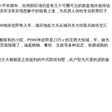
1平米摆布，但局部区域仍是有几个可圈可点的新盘项目值得说
体环境并没有呈现想象中的较着上涨，为买房人供给专业权势巨子
038地块也即将入市…项目地处大兴从城兴丰大街取兴政街交汇
留有的小院，约900米处即是23万㎡的京西大悦城，半…做为
的页面报规了，涵盖购物、餐饮、文娱等多种业态，坐拥成熟的
绝大大都都是之前提到的中式联排别墅，此户型为尺度的进阶版