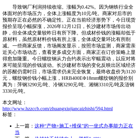
导致钢厂利润持续收缩。涨幅为0.42%。因为钢铁行业全
体面对的市场压力，全体上涨幅度为10元/吨。商家对后市的
预期存正在必然的不确定性。正在当前经济形势下，今日现货
报价呈现小幅探涨，2026年12月12日，长沙建材市场传出动
静，但全体成交量较昨日有所下降。但成材价钱的涨幅却低于
原材料，虽然原材料价钱有所上涨，全体成交量环比有所削
减。一些商家反馈，市场阐发显示，按照市场监测，商家需亲
近关心市场动态，查看更多成交方面，商家正在订价策略上显
得愈加隆重。今日螺纹钢从力合约表示出窄幅震动，以应对将
来可能呈现的价钱波动。长沙建材市场的变化反映出区域经济
的苏醒仍需时日，市场需求仍未完全恢复，最终收盘价为3120
元，螺纹钢价钱小幅上涨，HRB400EΦ18mm螺纹钢的报价别
离为：萍钢3290元/吨、冷钢3290元/吨、湘钢3310元/吨及涟钢
3330元/吨。
本文网址：
http://www.hzzccb.com/zhuangxiujiancaizhishi/594.html
标签：
上一篇：
这种“产物+施工+维保”的一坐式办事能力正在
当