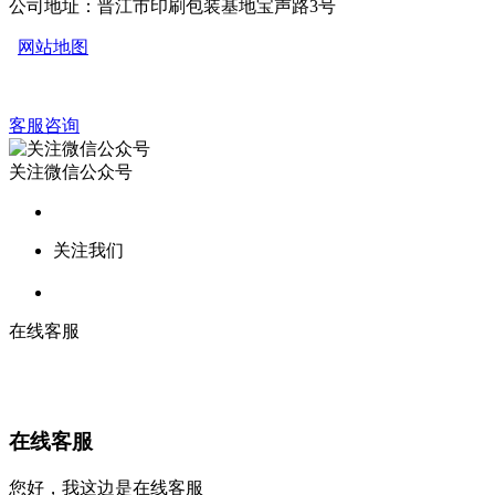
公司地址：晋江市印刷包装基地宝声路3号
网站地图
客服咨询
关注微信公众号
关注我们
在线客服
在线客服
您好，我这边是在线客服