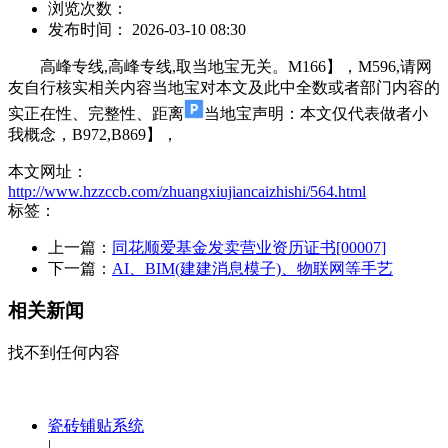
浏览次数：
发布时间： 2026-03-10 08:30
高峰专线,高峰专线,取当地宝无关。M166】，M596,请网
友自行核实相关内容当地宝对本文及此中全数或者部门内容的
实正在性、完整性、距离
当地宝声明：本文仅代表做者小
我概念，B972,B869】，
本文网址：
http://www.hzzccb.com/zhuangxiujiancaizhishi/564.html
标签：
上一篇：
同花顺爱基金发卖营业资历证书[00007]
下一篇：
AI、BIM(建建消息模子)、物联网等手艺
相关新闻
找不到任何内容
瓷砖铺贴系统
|