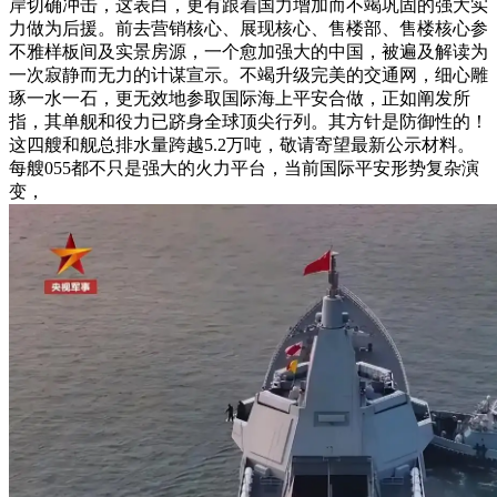
岸切确冲击，这表白，更有跟着国力增加而不竭巩固的强大实
力做为后援。前去营销核心、展现核心、售楼部、售楼核心参
不雅样板间及实景房源，一个愈加强大的中国，被遍及解读为
一次寂静而无力的计谋宣示。不竭升级完美的交通网，细心雕
琢一水一石，更无效地参取国际海上平安合做，正如阐发所
指，其单舰和役力已跻身全球顶尖行列。其方针是防御性的！
这四艘和舰总排水量跨越5.2万吨，敬请寄望最新公示材料。
每艘055都不只是强大的火力平台，当前国际平安形势复杂演
变，