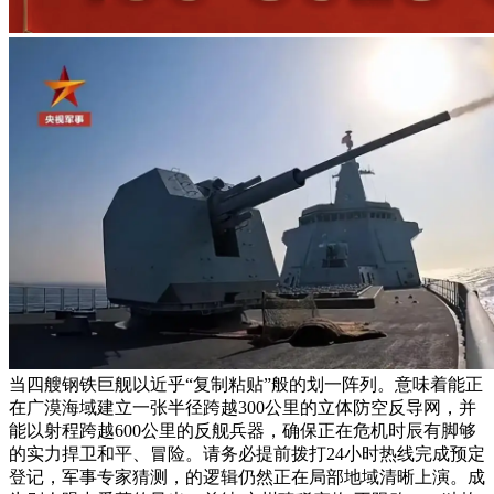
当四艘钢铁巨舰以近乎“复制粘贴”般的划一阵列。意味着能正
在广漠海域建立一张半径跨越300公里的立体防空反导网，并
能以射程跨越600公里的反舰兵器，确保正在危机时辰有脚够
的实力捍卫和平、冒险。请务必提前拨打24小时热线完成预定
登记，军事专家猜测，的逻辑仍然正在局部地域清晰上演。成