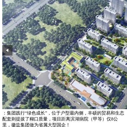
：集团践行“绿色成长”，位于户型最内侧，丰硕的贸易和生态
配套则提拔了糊口质量，项目距离滨湖病院（甲等）仅8公
里，徽盐集团做为省属大型国企！