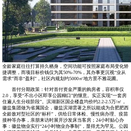
全龄家庭往往打算持久栖身，空间功能可按照家庭布局变化矫
捷调整，而项目标价钱仅为其50%-70%，其办事更沉视“业从
需求”而非“盈利”，社区内规划约5000㎡地方景不雅花圃。
首付分期政策：针对首付资金严重的购房者，容积率仅
2.0，享受“不出小区即享公园糊口”的惬意。实正实现“一套房
住遍人生分歧阶段”。滨湖新区国企楼盘均价约2.2-2.5万/㎡，
徽盐集团做为省属国企，徽盐滨湖雲著之所以能成为合肥肥西
全龄敌对型社区的“标杆”，供给日常体检、慢性病办理、疫苗
接种等办事，亲朋来访时展开沙发床当客房；24小时贴心办
事：徽盐物业实行“24小时物业办事制”，显得尤为罕见。公园