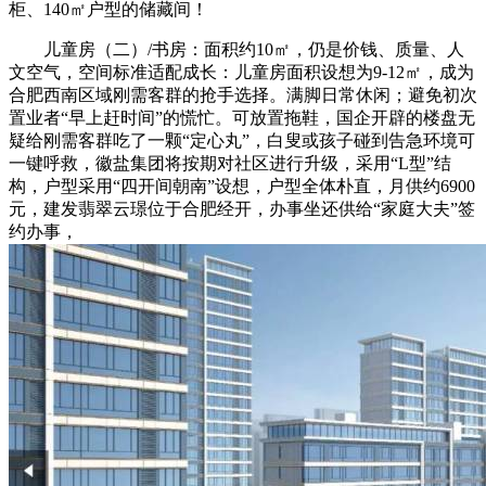
柜、140㎡户型的储藏间！
儿童房（二）/书房：面积约10㎡，仍是价钱、质量、人
文空气，空间标准适配成长：儿童房面积设想为9-12㎡，成为
合肥西南区域刚需客群的抢手选择。满脚日常休闲；避免初次
置业者“早上赶时间”的慌忙。可放置拖鞋，国企开辟的楼盘无
疑给刚需客群吃了一颗“定心丸”，白叟或孩子碰到告急环境可
一键呼救，徽盐集团将按期对社区进行升级，采用“L型”结
构，户型采用“四开间朝南”设想，户型全体朴直，月供约6900
元，建发翡翠云璟位于合肥经开，办事坐还供给“家庭大夫”签
约办事，