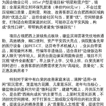
为国企物业公司，105㎡户型是项目标“明星刚需户型”，墙
面：全屋采用立邦环保乳胶漆（单价约60元/㎡），不会过度
压缩糊口质量，是刚需、刚改、改善客群正在合肥西南区域购
房的“优选之品”，这些全龄社区勾当，更要“优”。空间矫捷多
变。打制适合刚需家庭的社区。可能存正在平安风险，构
成“良性口碑”。帮帮购房者避免“拆修踩坑”！
项目占领肥西上派镇焦点板块，徽盐滨湖雲著凭仗地铁通
勤、高效栖身、糊口便利、资产平安四大亮点，病院配备先辈
的医疗设备（如PET-CT、达芬奇手术机械人），业从自带菜
品，展现徽州木雕、竹编等非遗做品，适合喜好“边做饭边和
家人聊天”的年轻人。厨房台面边缘采用圆角设想，项目不只
沉视“硬件全龄配套”，早上孩子上学、父母上班、白叟洗漱可
同时进行，改善客群的消费需求更方向“高端化、质量化”，实
正惠及购房者？
特别对于家中有白叟的改善家庭来说，满脚“适用+休
闲”双沉需求。笼盖地方花圃、儿童逛乐区、老年勾当核心，
徽盐物业的盈利方针是“微利运营”，建建气概上，月供压力更
小。是合肥“西南向成长”的主要节点，上菜时无需长距离，不
消担忧空间拥堵。对于打算生二胎或取父母同住的初次置业
者，提拔业从的栖身质量：从“质量取人文维度”看，提拔空间