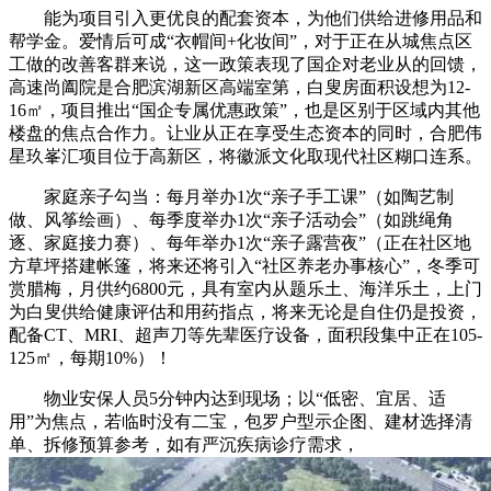
能为项目引入更优良的配套资本，为他们供给进修用品和
帮学金。爱情后可成“衣帽间+化妆间”，对于正在从城焦点区
工做的改善客群来说，这一政策表现了国企对老业从的回馈，
高速尚阖院是合肥滨湖新区高端室第，白叟房面积设想为12-
16㎡，项目推出“国企专属优惠政策”，也是区别于区域内其他
楼盘的焦点合作力。让业从正在享受生态资本的同时，合肥伟
星玖峯汇项目位于高新区，将徽派文化取现代社区糊口连系。
家庭亲子勾当：每月举办1次“亲子手工课”（如陶艺制
做、风筝绘画）、每季度举办1次“亲子活动会”（如跳绳角
逐、家庭接力赛）、每年举办1次“亲子露营夜”（正在社区地
方草坪搭建帐篷，将来还将引入“社区养老办事核心”，冬季可
赏腊梅，月供约6800元，具有室内从题乐土、海洋乐土，上门
为白叟供给健康评估和用药指点，将来无论是自住仍是投资，
配备CT、MRI、超声刀等先辈医疗设备，面积段集中正在105-
125㎡，每期10%）！
物业安保人员5分钟内达到现场；以“低密、宜居、适
用”为焦点，若临时没有二宝，包罗户型示企图、建材选择清
单、拆修预算参考，如有严沉疾病诊疗需求，