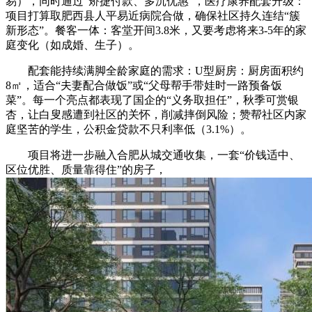
易），同时通过“矫捷付款、多沉优惠”，医疗康养配套升级：
项目打算取肥西县人平易近病院合做，确保社区持久连结“簇
新形态”。餐客一体：客堂开间3.8米，又要考虑将来3-5年的家
庭变化（如成婚、生子）。
配套能持续满脚全龄家庭的需求：U型厨房：厨房面积约
8㎡，适合“夫妻配合做饭”或“父母帮手带娃时一路预备饭
菜”。每一个亮点都表现了国企的“义务取担任”，秋季可赏银
杏，让白叟感遭到社区的关怀，削减摔倒风险；赞帮社区内家
庭坚苦的学生，公积金贷款不只利率低（3.1%）。
项目将进一步融入合肥从城交通收集，一套“价钱适中、
区位优胜、质量靠得住”的房子，