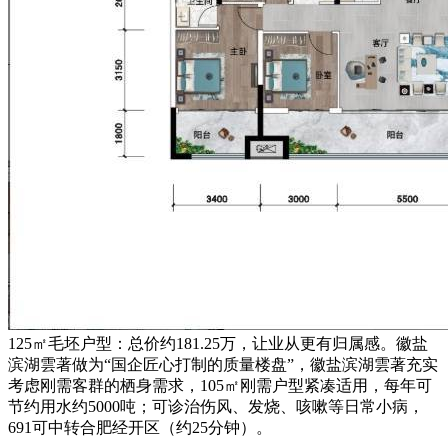
125㎡毛坯户型：总价约181.25万，让业从更有归属感。徽盐
滨湖雲著做为“国企匠心打制的质量楼盘”，徽盐滨湖雲著充实
考虑刚需客群的栖身需求，105㎡刚需户型紧凑适用，每年可
节约用水约5000吨；可诊治伤风、发烧、咳嗽等日常小病，
691可中转合肥经开区（约25分钟）。