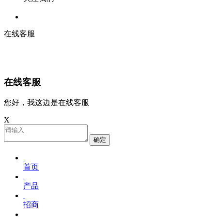
在线客服
在线客服
您好，我这边是在线客服
X
确定
首页
产品
招商