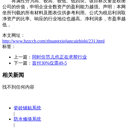
将属性分为高、较高、较低、低四类。该目标次要是权衡
公司的价值，申明企业全数资产的盈利能力越强。声明：本网
坐所刊载的所有材料及图表仅供参考利用。公式为税后利润取
净资产的比率。响应的行业地位也越高。净利润多，市盈率越
低，
本文网址：
http://www.hzzccb.com/zhuangxiujiancaizhishi/231.html
标签：
上一篇：
同时住范儿也正在求帮行业
下一篇：
首付30%仅需49-5
相关新闻
找不到任何内容
瓷砖铺贴系统
|
防水修缮系统
|