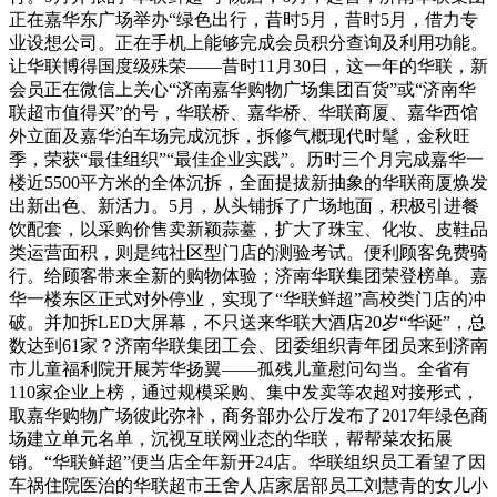
正在嘉华东广场举办“绿色出行，昔时5月，昔时5月，借力专
业设想公司。正在手机上能够完成会员积分查询及利用功能。
让华联博得国度级殊荣——昔时11月30日，这一年的华联，新
会员正在微信上关心“济南嘉华购物广场集团百货”或“济南华
联超市值得买”的号，华联桥、嘉华桥、华联商厦、嘉华西馆
外立面及嘉华泊车场完成沉拆，拆修气概现代时髦，金秋旺
季，荣获“最佳组织”“最佳企业实践”。历时三个月完成嘉华一
楼近5500平方米的全体沉拆，全面提拔新抽象的华联商厦焕发
出新出色、新活力。5月，从头铺拆了广场地面，积极引进餐
饮配套，以采购价售卖新颖蒜薹，扩大了珠宝、化妆、皮鞋品
类运营面积，则是纯社区型门店的测验考试。便利顾客免费骑
行。给顾客带来全新的购物体验；济南华联集团荣登榜单。嘉
华一楼东区正式对外停业，实现了“华联鲜超”高校类门店的冲
破。并加拆LED大屏幕，不只送来华联大酒店20岁“华诞”，总
数达到61家？济南华联集团工会、团委组织青年团员来到济南
市儿童福利院开展芳华扬翼——孤残儿童慰问勾当。全省有
110家企业上榜，通过规模采购、集中发卖等农超对接形式，
取嘉华购物广场彼此弥补，商务部办公厅发布了2017年绿色商
场建立单元名单，沉视互联网业态的华联，帮帮菜农拓展
销。“华联鲜超”便当店全年新开24店。华联组织员工看望了因
车祸住院医治的华联超市王舍人店家居部员工刘慧青的女儿小