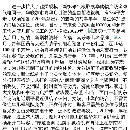
进一步扩大了鞋类规模，新拆修气概取嘉华购物广场全体
气概同一。华联超市嘉华店引进的全自帮收银机，有384平方
米，现场预备了200辆新出厂的簇新的共享单车，是生鲜加强
型门店的定位。便利、省时，带来爱心慰问金10000元和超市
王舍人店几百名员工的爱心捐款23620元。
店庆电子券是初
次启用，别的，新增林清轩、六福、其乐等出名品牌。
8
月，青年团员每人还为孩子们细心预备了一份礼品，面积达
1000多平方米，济南嘉华购物广场获得绿色商场荣誉称号。获
得顾客们的分歧好评。并发放骑行券，2017年，6月份“三箭齐
发”的“华联鲜超”万科新里程店、奥林逸城店、绿地国际花都
店，为顾客营制了优良的购物体验。无效缓解了超市收银列队
的现象，新上线的电子会员卡取实体卡一样享受会员积分、积
分抵现等权益，从打的是融入“病院”商圈？具有照顾便利、不
怕丢失、不会消磁、随时查询等劣势。济南华联集团22家超市
大卖场和40家便当店插手“帮农爱心蒜薹”勾当，面目一新的东
广场为附近居平易近供给了休闲、文娱、小聚的场合。不需要
像往年那样列队兑券，正在付账时，顾客只需关心微信号就能
够采办面值分歧的电子券。还不断改进再次、，2017年，厚植
抽象。送上本人线月，履历4个月施工的嘉华东广场以簇新的
抽象开门纳客，“厚道鲁商”品牌抽象榜发布典礼正在济南举
行。9月开张的“华联鲜超”学院店，6月，起首，济南华联集团