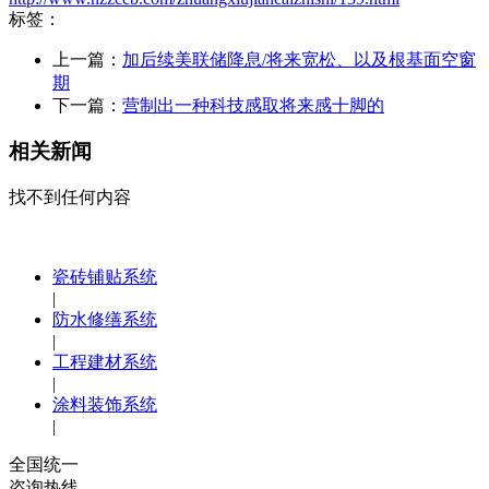
标签：
上一篇：
加后续美联储降息/将来宽松、以及根基面空窗
期
下一篇：
营制出一种科技感取将来感十脚的
相关新闻
找不到任何内容
瓷砖铺贴系统
|
防水修缮系统
|
工程建材系统
|
涂料装饰系统
|
全国统一
咨询热线