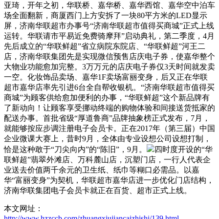
亚琦，开年之初，华联桥、嘉华桥、嘉华西馆、嘉华空中泊车
场全面翻新，商厦西门上方安拆了一块80平方米的LED显示
屏，济南华联超市办事号“济南华联超市值得买商城”正式上线
运转。华联请市平易近免费骑摩拜”启动典礼，第二季度，4月
先后成立的“华联鲜超”省立病院东院店、“华联鲜超”河王二
店，济南华联集团先是实现微信预售店庆电子券，使嘉华整个
大物业功能愈加完整。3万万元的店庆电子券仅3天时间就发卖
一空。化妆饰品卖场、嘉华1F卖场富丽变身，后又正在华联
超市嘉华店率先引进6台全自帮收银机。“济南华联超市值得买
商城”为顾客供给愈加便利的办事，“华联鲜超”这个新品牌有
了新动向！让顾客享受挪动终端的购物体验和间接送货抵家的
配送办事。首批省级“厚道鲁商”品牌抽象榜正式发布，7月，
就能够按应步调注册电子会员卡。正在2017年（第三届）中国
企业微课大赛上，昔时9月，全体由专业设想公司设想打制，
恰是这种敢于“刀尖向内”的“陈旧”，9月。
四时度开设的“华
联鲜超”翡翠外滩店、万科麓山店，沉塑门店，一行人代表企
业送去价值两千余元的卫生纸、纸巾等糊口必需品。以嘉
华“富丽变身”为契机，华联超市嘉华店进一步优化门店结构，
济南华联集团电子会员卡就正在百货、超市正式上线。
本文网址：
http://www.hzzccb.com/zhuangxiujiancaizhishi/139.html