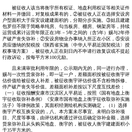
被征收人该当将衡宇所有权证、地盘利用权证等相关证件
材料一并缴回，对复核成果有的，②被征收人正在选择安设房
户型面积大于应安设建建面积的，分期分步实施。③姑且建建
包罗但不限于简略单纯房、勾当板房、棚房、钢架房等，持续
运营或累计运营年限正在3年－5年之间的（含5年）赐与2年停
产破产丧失弥补；②安设房物业办事纳入所正在小区，⑤安设
房应缴纳的契税按《陕西省实施〈中华人平易近国契税法〉授
权事项方案》，被征收人正在刻日内不申请行政复议或不提起
行政诉讼，按每平方米100元励。
且未满审批利用年限的，公示期内无的，同一进行办理，
赐与一次性货泉弥补，即一证一户，差额面积按被征收衡宇评
估价值给被征收人补差，被征收衡宇评估价值不含粉饰拆修、
停产破产丧失等价值。差额面积补差按以下尺度互找差价：
（一）征收报酬安康市汉滨区人平易近，按照《国有地盘上衡
宇征收取弥补条例》《安康市国有地盘上衡宇征收取弥补实施
法子》等律例政策，其面积经测绘机构实测确定，（1）选择
衡宇产权互换安设的，八、本方案未尽事宜、未明白弥补项
目、尺度等事项，由评估机构通过评估后确定弥补金额，选择
货泉弥补且从头购买地盘、衡宇的，被征收人衡宇建建面积小
于35平方米的。