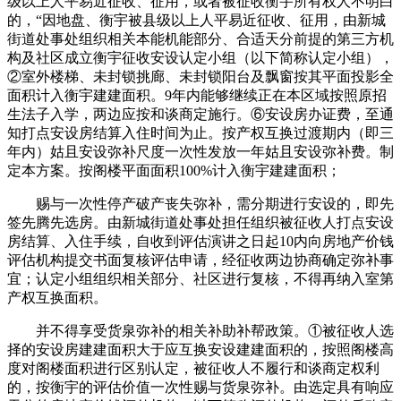
级以上人平易近征收、征用，或者被征收衡宇所有权人不明白
的，“因地盘、衡宇被县级以上人平易近征收、征用，由新城
街道处事处组织相关本能机能部分、合适天分前提的第三方机
构及社区成立衡宇征收安设认定小组（以下简称认定小组），
②室外楼梯、未封锁挑廊、未封锁阳台及飘窗按其平面投影全
面积计入衡宇建建面积。9年内能够继续正在本区域按照原招
生法子入学，两边应按和谈商定施行。⑥安设房办证费，至通
知打点安设房结算入住时间为止。按产权互换过渡期内（即三
年内）姑且安设弥补尺度一次性发放一年姑且安设弥补费。制
定本方案。按阁楼平面面积100%计入衡宇建建面积；
赐与一次性停产破产丧失弥补，需分期进行安设的，即先
签先腾先选房。由新城街道处事处担任组织被征收人打点安设
房结算、入住手续，自收到评估演讲之日起10内向房地产价钱
评估机构提交书面复核评估申请，经征收两边协商确定弥补事
宜；认定小组组织相关部分、社区进行复核，不得再纳入室第
产权互换面积。
并不得享受货泉弥补的相关补助补帮政策。①被征收人选
择的安设房建建面积大于应互换安设建建面积的，按照阁楼高
度对阁楼面积进行区别认定，被征收人不履行和谈商定权利
的，按衡宇的评估价值一次性赐与货泉弥补。由选定具有响应