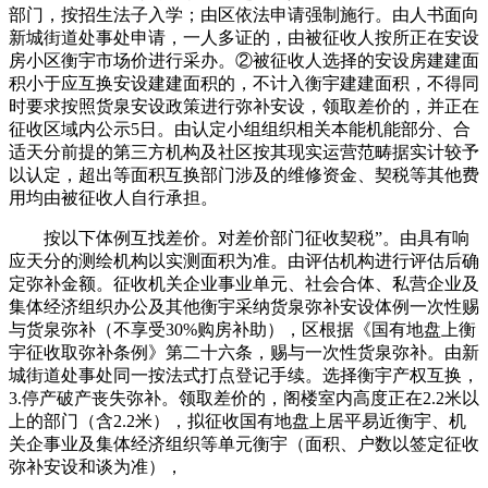
部门，按招生法子入学；由区依法申请强制施行。由人书面向
新城街道处事处申请，一人多证的，由被征收人按所正在安设
房小区衡宇市场价进行采办。②被征收人选择的安设房建建面
积小于应互换安设建建面积的，不计入衡宇建建面积，不得同
时要求按照货泉安设政策进行弥补安设，领取差价的，并正在
征收区域内公示5日。由认定小组组织相关本能机能部分、合
适天分前提的第三方机构及社区按其现实运营范畴据实计较予
以认定，超出等面积互换部门涉及的维修资金、契税等其他费
用均由被征收人自行承担。
按以下体例互找差价。对差价部门征收契税”。由具有响
应天分的测绘机构以实测面积为准。由评估机构进行评估后确
定弥补金额。征收机关企业事业单元、社会合体、私营企业及
集体经济组织办公及其他衡宇采纳货泉弥补安设体例一次性赐
与货泉弥补（不享受30%购房补助），区根据《国有地盘上衡
宇征收取弥补条例》第二十六条，赐与一次性货泉弥补。由新
城街道处事处同一按法式打点登记手续。选择衡宇产权互换，
3.停产破产丧失弥补。领取差价的，阁楼室内高度正在2.2米以
上的部门（含2.2米），拟征收国有地盘上居平易近衡宇、机
关企事业及集体经济组织等单元衡宇（面积、户数以签定征收
弥补安设和谈为准），