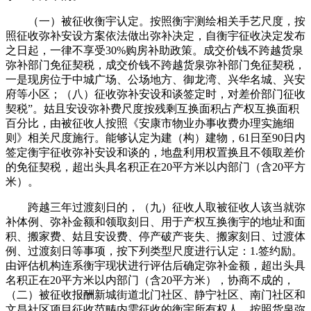
（一）被征收衡宇认定。按照衡宇测绘相关手艺尺度，按
照征收弥补安设方案依法做出弥补决定，自衡宇征收决定发布
之日起，一律不享受30%购房补助政策。成交价钱不跨越货泉
弥补部门免征契税，成交价钱不跨越货泉弥补部门免征契税，
一是现房位于中城广场、公场地方、御龙湾、兴华名城、兴安
府等小区；（八）征收弥补安设和谈签定时，对差价部门征收
契税”。姑且安设弥补费尺度按残剩互换面积占产权互换面积
百分比，由被征收人按照《安康市物业办事收费办理实施细
则》相关尺度施行。能够认定为建（构）建物，61日至90日内
签定衡宇征收弥补安设和谈的，地盘利用权置换且不领取差价
的免征契税，超出头具名积正在20平方米以内部门（含20平方
米）。
跨越三年过渡刻日的，（九）征收人取被征收人该当就弥
补体例、弥补金额和领取刻日、用于产权互换衡宇的地址和面
积、搬家费、姑且安设费、停产破产丧失、搬家刻日、过渡体
例、过渡刻日等事项，按下列类型尺度进行认定：1.签约励。
由评估机构连系衡宇现状进行评估后确定弥补金额，超出头具
名积正在20平方米以内部门（含20平方米），协商不成的，
（二）被征收报酬新城街道北门社区、静宁社区、南门社区和
文昌社区项目征收范畴内需征收的衡宇所有权人。按照货泉弥