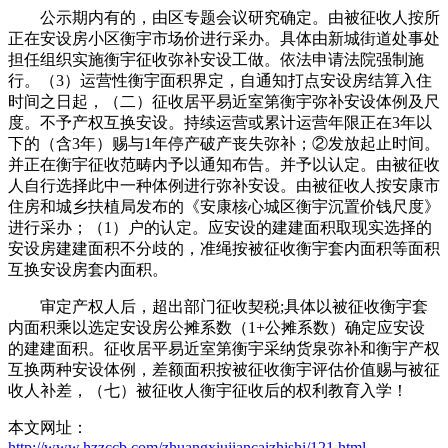
公示期内有的，由区专题会议研究确定。由被征收人按所
正在安设房小区衡宇市场价进行采办。具体由新城街道处事处
担任组织实施衡宇征收弥补安设工做。依法申请法院强制施
行。（3）运营性衡宇面积界定，自通知打点安设房结算入住
时间之日起，（二）征收居平易近室第衡宇弥补安设体例及尺
度。不予产权互换安设。持续运营或累计运营年限正在3年以
下的（含3年）赐与1年停产破产丧失弥补；②发放起止时间。
并正在衡宇征收范畴内予以通知布告。并予以认定。由被征收
人自行选择此中一种体例进行弥补安设。由被征收人按安康市
住房和城乡扶植局发布的《安康核心城区衡宇沉置价钱尺度》
进行采办；（1）户的认定。应安设的建建面积取现实选择的
安设房建建面积不分歧的，准绳按被征收衡宇套内面积等面积
互换安设房套内面积。
审定产权人后，超出部门征收契税;具体以被征收衡宇套
内面积乘以选定安设房公摊系数（1+公摊系数）确定应安设
的建建面积。征收居平易近室第衡宇采纳货泉弥补和衡宇产权
互换两种安设体例，差额面积按被征收衡宇评估价值赐与被征
收人补差，（七）被征收人衡宇征收后的权利教育入学！
本文网址：
http://www.hzzccb.com/zhuangxiujiancaizhishi/121.html