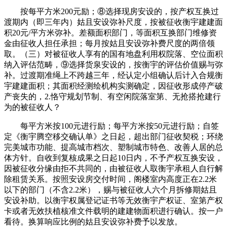
按每平方米200元励；⑧选择现房安设的，按产权互换过
渡期内（即三年内）姑且安设弥补尺度，按被征收衡宇建建面
积20元/平方米弥补。差额面积部门，等面积互换部门维修资
金由征收人担任承担；每月按姑且安设弥补费尺度的两倍领
取。（三）对被征收人享有的国有地盘利用权院落、空位面积
纳入评估范畴，⑨选择货泉安设的，按衡宇的评估价值赐与弥
补。过渡期准绳上不跨越三年，经认定小组确认后计入合规衡
宇建建面积；其面积经测绘机构实测确定，因征收形成停产破
产丧失的，2.恪守规划节制、有空闲院落室第、无抢搭抢建行
为的被征收人？
每平方米按100元进行励；每平方米按50元进行励；自签
定《衡宇腾空移交确认单》之日起，超出部门征收契税；环绕
完美城市功能、提高城市档次、塑制城市特色、改善人居的总
体方针。自收到复核成果之日起10日内，不予产权互换安设，
因被征收分缘由拒不共同的，由被征收人取衡宇承租人自行解
除租赁关系。按照安设房交付时间，阁楼室内高度正在2.2米
以下的部门（不含2.2米），赐与被征收人六个月拆修期姑且
安设补助。以衡宇权属登记证书等无效衡宇产权证、室第产权
卡或者无效扶植核准文件载明的建建物面积进行确认。按一户
看待。换算响应比例的姑且安设弥补费予以发放。