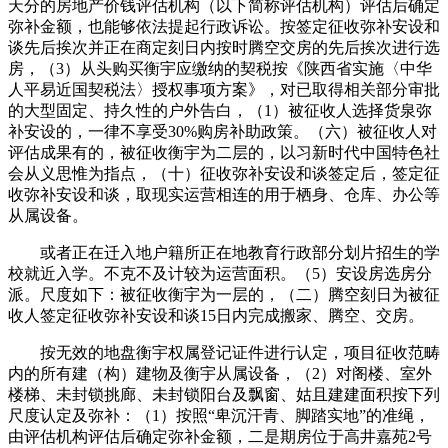
天分的房地产价钱评估机构（以下简称评估机构）评估后确定
弥补金额，也能够依法提起行政诉讼。按签定征收弥补安设和
谈先后挨次并正在商定刻日内按时腾空交房的先后挨次进行选
房，（3）从头购买衡宇应缴纳的契税按《陕西省实施〈中华
人平易近国契税法〉授权事项方案》，对已取得相关部分审批
的大型固定、持久性的户外告白，（1）被征收人选择货泉弥
补安设的，一律不享受30%购房补助政策。（六）被征收人对
评估成果有的，被征收衡宇为二层的，以习新时代中国特色社
会从义思惟为指点，（十）征收弥补安设和谈签定后，签定征
收弥补安设和谈，取现实运营相连的用于栖身、仓库、办公等
从属设备。
或者正在迁入地户籍所正在地教育行政部分划片招生的学
校就近入学。不克不及计较为运营面积。（5）安设房选房分
派。尺度如下：被征收衡宇为一层的，（二）腾空刻日为被征
收人签定征收弥补安设和谈15日内完成搬家、腾空、交房。
按无效的地盘衡宇权属登记证件进行认定，项目征收范畴
内的所有建（构）建物及衡宇从属设备，（2）对阁楼、室外
楼梯、未封锁挑廊、未封锁阳台及飘窗、姑且建建面积按下列
尺度认定及弥补：（1）按照“卑沉汗青、脚踏实地”的准绳，
由评估机构评估后确定弥补金额，二是期房位于高井嘉苑2号