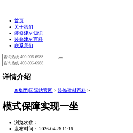
首页
关于我们
装修建材知识
装修建材百科
联系我们
详情介绍
J9集团|国际站官网
>
装修建材百科
>
模式保障实现一坐
浏览次数：
发布时间： 2026-04-26 11:16