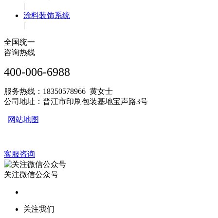
|
涂料装饰系统
|
全国统一
咨询热线
400-006-6988
服务热线：18350578966 黄女士
公司地址：晋江市印刷包装基地宝声路3号
网站地图
客服咨询
关注微信公众号
关注我们