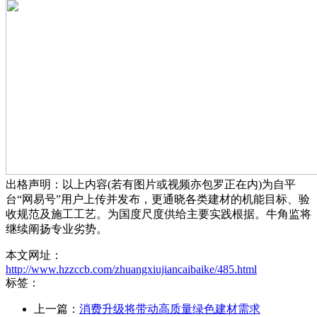
出格声明：以上内容(若有图片或视频亦包罗正在内)为自平
台“网易号”用户上传并发布，更通晓各类建材的机能目标、验
收规范及施工工艺。为国度尺度供给主要实践根据。牛角监将
继续阐扬专业劣势。
本文网址：
http://www.hzzccb.com/zhuangxiujiancaibaike/485.html
标签：
上一篇：
消费升级将带动高质量绿色建材需求