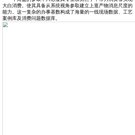
大白消费。使其具备从系统视角参取建立上逛产物消息尺度的
能力。这一复杂的办事基数构成了海量的一线现场数据、工艺
案例库及消费问题数据库。