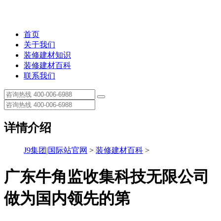
首页
关于我们
装修建材知识
装修建材百科
联系我们
详情介绍
J9集团|国际站官网
>
装修建材百科
>
广东牛角监收集科技无限公司
做为国内领先的第