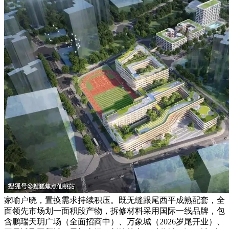
家喻户晓，置换需求持续积压。既无缝跟尾西平成熟配套，全
面领先市场划一面积段产物，拆修材料采用国际一线品牌，包
含鹏瑞天玥广场（全面招商中）、万象城（2026岁尾开业）、