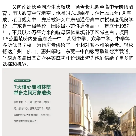
又向南延长至同沙生态板块，涵盖长儿园至高中全阶段教
育，周边教育空气稠密，也是叫东城南坐，估计2026年8月完
成。项目规划中，先后被评为广东省通俗高中讲授程度优良学
校、广东省一级学校、国度级示范性通俗高中。建立于1957
年，不只以75万平方米的航母级体量填补了区域空白，项目
1.5公里范畴内笼盖东莞一中、高级中学、东华中学、中学等
多所优良学校，为购房者供给了一个相对客不雅的参考。轻松
抵达广州、佛山、惠州等地，东莞一中的教育质量怨声载道。
平易近盈高田国贸府存案成功和价钱出炉为他们供给了更多的
选择和机遇。