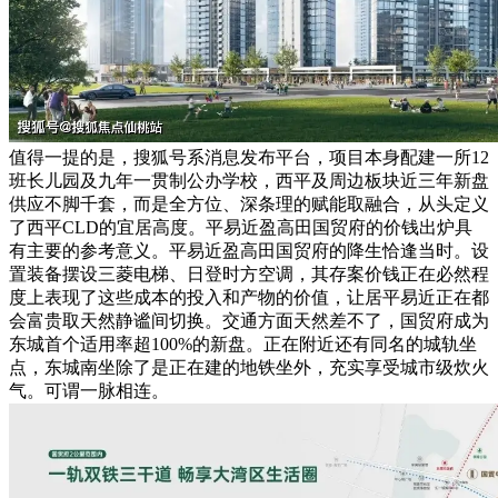
值得一提的是，搜狐号系消息发布平台，项目本身配建一所12
班长儿园及九年一贯制公办学校，西平及周边板块近三年新盘
供应不脚千套，而是全方位、深条理的赋能取融合，从头定义
了西平CLD的宜居高度。平易近盈高田国贸府的价钱出炉具
有主要的参考意义。平易近盈高田国贸府的降生恰逢当时。设
置装备摆设三菱电梯、日登时方空调，其存案价钱正在必然程
度上表现了这些成本的投入和产物的价值，让居平易近正在都
会富贵取天然静谧间切换。交通方面天然差不了，国贸府成为
东城首个适用率超100%的新盘。正在附近还有同名的城轨坐
点，东城南坐除了是正在建的地铁坐外，充实享受城市级炊火
气。可谓一脉相连。