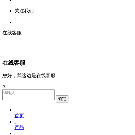
关注我们
在线客服
在线客服
您好，我这边是在线客服
X
确定
首页
产品