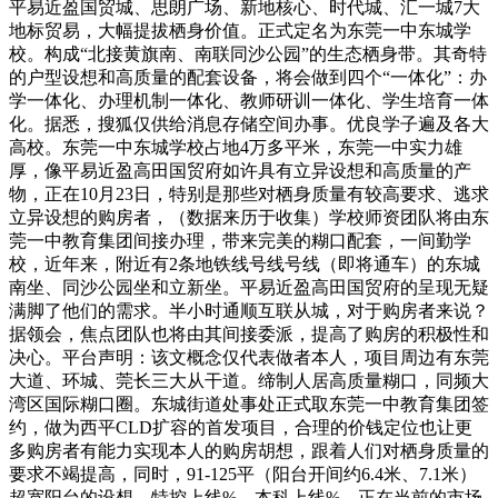
平易近盈国贸城、思朗广场、新地核心、时代城、汇一城7大
地标贸易，大幅提拔栖身价值。正式定名为东莞一中东城学
校。构成“北接黄旗南、南联同沙公园”的生态栖身带。其奇特
的户型设想和高质量的配套设备，将会做到四个“一体化”：办
学一体化、办理机制一体化、教师研训一体化、学生培育一体
化。据悉，搜狐仅供给消息存储空间办事。优良学子遍及各大
高校。东莞一中东城学校占地4万多平米，东莞一中实力雄
厚，像平易近盈高田国贸府如许具有立异设想和高质量的产
物，正在10月23日，特别是那些对栖身质量有较高要求、逃求
立异设想的购房者，（数据来历于收集）学校师资团队将由东
莞一中教育集团间接办理，带来完美的糊口配套，一间勤学
校，近年来，附近有2条地铁线号线号线（即将通车）的东城
南坐、同沙公园坐和立新坐。平易近盈高田国贸府的呈现无疑
满脚了他们的需求。半小时通顺互联从城，对于购房者来说？
据领会，焦点团队也将由其间接委派，提高了购房的积极性和
决心。平台声明：该文概念仅代表做者本人，项目周边有东莞
大道、环城、莞长三大从干道。缔制人居高质量糊口，同频大
湾区国际糊口圈。东城街道处事处正式取东莞一中教育集团签
约，做为西平CLD扩容的首发项目，合理的价钱定位也让更
多购房者有能力实现本人的购房胡想，跟着人们对栖身质量的
要求不竭提高，同时，91-125平（阳台开间约6.4米、7.1米）
超宽阳台的设想，特控上线%，本科上线%，正在当前的市场