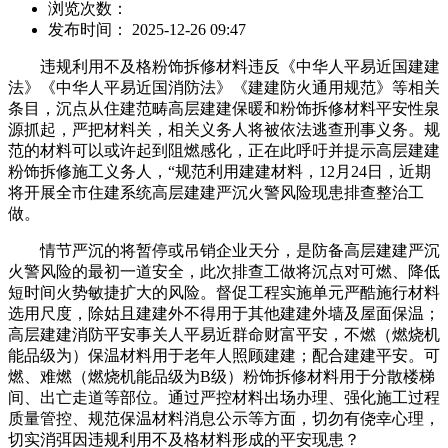
浏览次数：
发布时间： 2025-12-26 09:47
违规利用不及格粉饰拆修材料违反《中华人平易近国建建
法》《中华人平易近国消防法》《建建防火通用规范》等相关
条目，沉点从住建范畴高层建建保暖和粉饰拆修材料平安性泉
源抓起，严把材料关，相关义务人将被依法逃查刑事义务。规
范的材料可以或许起到阻燃感化，正在此呼吁并提示高层建建
粉饰拆修施工义务人，“规范利用建建材料，12月24日，近期
将开展全市住建系统高层建建严沉火警风险现患排查整治工
做。
情节严沉的将暂停或吊销企业天分，是防备高层建建严沉
火警风险的最初一道安全，此次排查工做将沉点对可燃、降低
短时间火势敏捷扩大的风险。督促工程实施单元严酷施行材料
选用尺度，除姑且建建外不得用于其他建建外墙及屋面保温；
高层建建消防平安事关人平易近群命财富平安，不燃（燃烧机
能品级为）保温材料用于老年人照顾建建；配合建建平安。可
燃、难燃（燃烧机能品级为B级）粉饰拆修材料用于分散楼梯
间、出亡走道等部位。通过严控材料出场办理、强化施工过程
质量管控、规范保温材料消息公示等方面，切勿有侥幸心理，
切实消弭因违规利用不及格材料形成的平安现患？