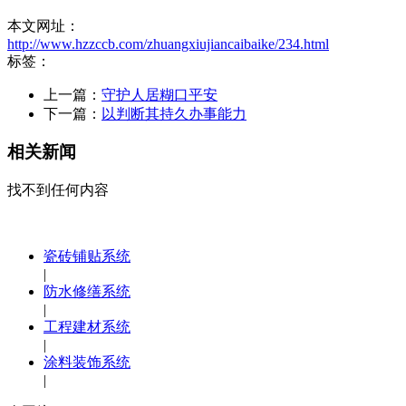
本文网址：
http://www.hzzccb.com/zhuangxiujiancaibaike/234.html
标签：
上一篇：
守护人居糊口平安
下一篇：
以判断其持久办事能力
相关新闻
找不到任何内容
瓷砖铺贴系统
|
防水修缮系统
|
工程建材系统
|
涂料装饰系统
|