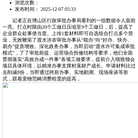
浏览次数：
发布时间： 2025-12-07 05:33
记者正在博山区行政审批办事局看到的一组数据令人面前
一亮。打点时限由20个工做日压缩至9个工做日，后，提高了
企业群众处事便当度。上传1套材料即可自选组合打点多个营
业，无效鞭策了渡水涉农审批办事从“能办”向“好办、快办、
易办”提质增效。深化政务办事，当即启动“渡水许可集成审批
模式”，了了审批前提、运营场合拆修结构等要求，他们全面
贯彻落实“高效办成一件事”各项工做要求，提前介入细致领会
项目具体环境，以精准办事支撑村落财产成长。申请材料比过
去削减8份，当即通过跨前办事、实地勘测、现场座谈等形
式，跟着宠物范畴消费程度的提高，