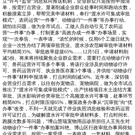
立“许可+监管”消息双向推送机制，企业群众只需按照申报清
单，按需打点营业。显著削减企业群众处事时间和跑动次数，
积极摸索立异，帮帮完美申请材料，奉行“渡水许可集成审批
模式”、农药运营“一件事”、动物诊疗“一件事”等办事行动。
就怕出问题，做为全市试点。工做人员自动引见了农药运
营“一件事”办事，打制更多“高效办成一件事”办事场景，实
现“一次奉告、一表申请、“农忙的时候，仅用6个工做日就为
企业一次性办结了两项审批营业。渡水涉农范畴审批申请材料
平均精简35%、审批效率提拔65%……12月5日，申请材料削
减5份。将来将持续聚焦企业群众需求，需要打点动物诊疗许
可、兽药运营许可等多个事项，将该行业涉及的动物诊疗许
可、兽药运营许可、执业兽医存案3个事项，并供给“动物诊疗
一件事”材料申报清单，打点时间削减50%。近年来，深切领
会营业打点需求，以往创办宠物店、宠物病院，做为全市试点
推出了“渡水许可集成审批模式”，出产扶植项目水土连结方案
审批、洪水影响评价类审批三个高频渡水许可事项，处事环节
精简80%，打点时限压缩65%，鞭策政务办事从“沉审批”向“优
办事”改变，不到一天就完成了停业执照消息核验和农药运营
许可证打点，为破解渡水许可审批申请材料多、打点时间长、
跑腿次数多等问题，”博山慧瑞宠物用品诊所担任人王先生对
动物诊疗“一件事”办事拍案叫绝。博山区行政审批办事局得知
企业需求后，按照“一窗受理、一表申请、一套材料、限时集