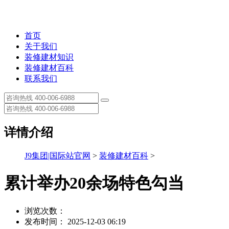
首页
关于我们
装修建材知识
装修建材百科
联系我们
详情介绍
J9集团|国际站官网
>
装修建材百科
>
累计举办20余场特色勾当
浏览次数：
发布时间： 2025-12-03 06:19