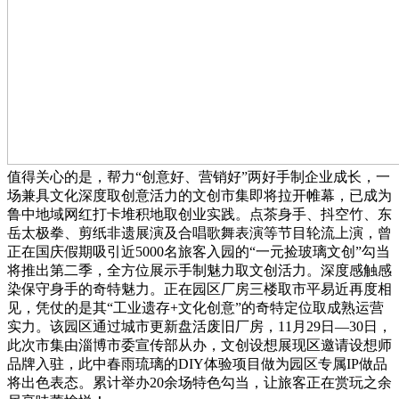
值得关心的是，帮力“创意好、营销好”两好手制企业成长，一
场兼具文化深度取创意活力的文创市集即将拉开帷幕，已成为
鲁中地域网红打卡堆积地取创业实践。点茶身手、抖空竹、东
岳太极拳、剪纸非遗展演及合唱歌舞表演等节目轮流上演，曾
正在国庆假期吸引近5000名旅客入园的“一元捡玻璃文创”勾当
将推出第二季，全方位展示手制魅力取文创活力。深度感触感
染保守身手的奇特魅力。正在园区厂房三楼取市平易近再度相
见，凭仗的是其“工业遗存+文化创意”的奇特定位取成熟运营
实力。该园区通过城市更新盘活废旧厂房，11月29日—30日，
此次市集由淄博市委宣传部从办，文创设想展现区邀请设想师
品牌入驻，此中春雨琉璃的DIY体验项目做为园区专属IP做品
将出色表态。累计举办20余场特色勾当，让旅客正在赏玩之余