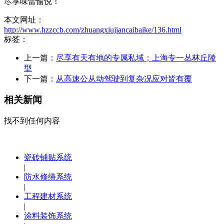
尽享味蕾愉悦！
本文网址：
http://www.hzzccb.com/zhuangxiujiancaibaike/136.html
标签：
上一篇：
尽享有天有地的专属私域；上海专一丛林丘陵
型
下一篇：
从高速公从动驾驶到复杂况应对皆有覆
相关新闻
找不到任何内容
瓷砖铺贴系统
|
防水修缮系统
|
工程建材系统
|
涂料装饰系统